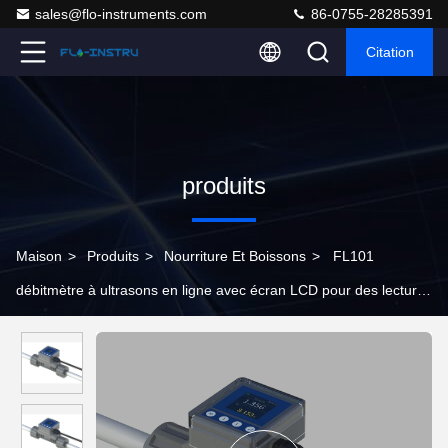
sales@flo-instruments.com
86-0755-28285391
Citation
produits
Maison
>
Produits
>
Nourriture Et Boissons
>
FL101
débitmètre à ultrasons en ligne avec écran LCD pour des lectures
claires et faciles dans les processus industriels