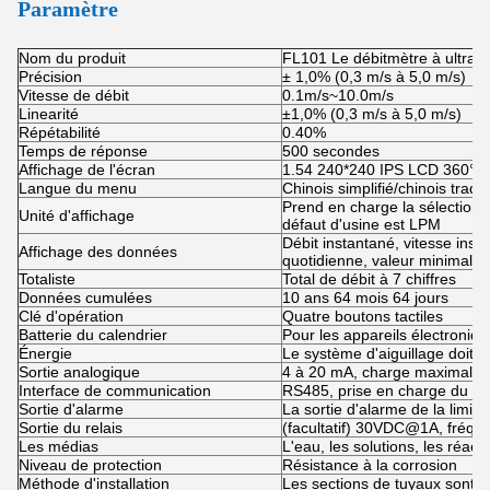
Paramètre
Nom du produit
FL101 Le débitmètre à ultraso
Précision
± 1,0% (0,3 m/s à 5,0 m/s)
Vitesse de débit
0.1m/s~10.0m/s
Linearité
±1,0% (0,3 m/s à 5,0 m/s)
Répétabilité
0.40%
Temps de réponse
500 secondes
Affichage de l'écran
1.54 240*240 IPS LCD 360° de 
Langue du menu
Chinois simplifié/chinois tradit
Prend en charge la sélection 
Unité d'affichage
défaut d'usine est LPM
Débit instantané, vitesse ins
Affichage des données
quotidienne, valeur minimale
Totaliste
Total de débit à 7 chiffres
Données cumulées
10 ans 64 mois 64 jours
Clé d'opération
Quatre boutons tactiles
Batterie du calendrier
Pour les appareils électroniq
Énergie
Le système d'aiguillage doit 
Sortie analogique
4 à 20 mA, charge maximale
Interface de communication
RS485, prise en charge du p
Sortie d'alarme
La sortie d'alarme de la limite
Sortie du relais
(facultatif) 30VDC@1A, fréqu
Les médias
L'eau, les solutions, les réact
Niveau de protection
Résistance à la corrosion
Méthode d'installation
Les sections de tuyaux sont in