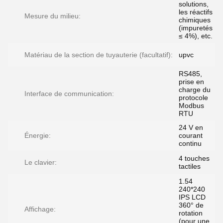
solutions,
les réactifs
Mesure du milieu:
chimiques
(impuretés
≤ 4%), etc.
Matériau de la section de tuyauterie (facultatif):
upvc
RS485,
prise en
charge du
Interface de communication:
protocole
Modbus
RTU
24 V en
Énergie:
courant
continu
4 touches
Le clavier:
tactiles
1.54
240*240
IPS LCD
360° de
Affichage:
rotation
(pour une