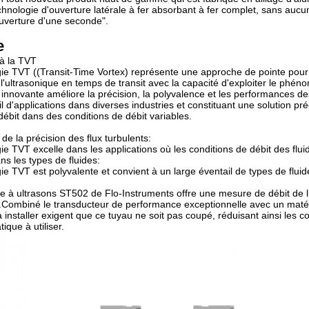
chnologie d'ouverture latérale à fer absorbant à fer complet, sans aucun
ouverture d'une seconde".
e
 à la TVT
ie TVT ((Transit-Time Vortex) représente une approche de pointe pour
 l'ultrasonique en temps de transit avec la capacité d'exploiter le ph
n innovante améliore la précision, la polyvalence et les performances d
il d'applications dans diverses industries et constituant une solution p
débit dans des conditions de débit variables.
de la précision des flux turbulents:
ie TVT excelle dans les applications où les conditions de débit des fluid
ans les types de fluides:
e TVT est polyvalente et convient à un large éventail de types de fluides
e à ultrasons ST502 de Flo-Instruments offre une mesure de débit de liq
ombiné le transducteur de performance exceptionnelle avec un matéria
à installer exigent que ce tuyau ne soit pas coupé, réduisant ainsi les c
tique à utiliser.