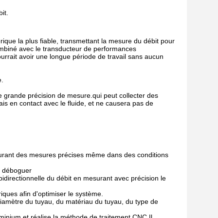
it.
rique la plus fiable, transmettant la mesure du débit pour
ombiné avec le transducteur de performances
urrait avoir une longue période de travail sans aucun
e.
e grande précision de mesure.qui peut collecter des
ais en contact avec le fluide, et ne causera pas de
ssurant des mesures précises même dans des conditions
 à déboguer
bidirectionnelle du débit en mesurant avec précision le
iques afin d'optimiser le système.
diamètre du tuyau, du matériau du tuyau, du type de
minium et réalise la méthode de traitement CNC.Il