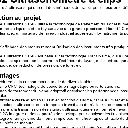
re à ultrasons qui utilisent des méthodes de transit pour mesurer le déb
ction au projet
e à ultrasons ST502 utilise la technologie de traitement du signal numé
mme de liquides et de tuyaux avec une grande précision et fiabilité.C
les avec un matériau de niveau industriel supérieur, Flo-Instruments po
d'affichage des menus rendent l'utilisation des instruments très pratiqu
e à ultrasons ST502 est basé sur la technologie Transit-Time, qui a un
ébit simplement en le serrant à l'extérieur du tuyau, et il n'entrera jam
liquide, de réduction de pression, de fuite, etc.
ntages
bit réel et la consommation totale de divers liquides
siné CNC, technologie de couverture magnétique ouverte sans vis.
mes de traitement du signal adaptatif optimisent les performances, a
ciles
ffichage claire et écran LCD avec fonction d'alarme, facile à utiliser et
technologie ultrasonique en temps de transit afin de réaliser une mesure 
aire à la transmission des signaux ultrasoniques en amont et en aval
 2G intégrée et des capacités de stockage pour analyser les flux histor
ntégré et un système de menu simple pour un choix rapide et facile du 
es unités de mesure.
 tout nouveau produit haut de gamme qui est fabriqué en alliage d'alu