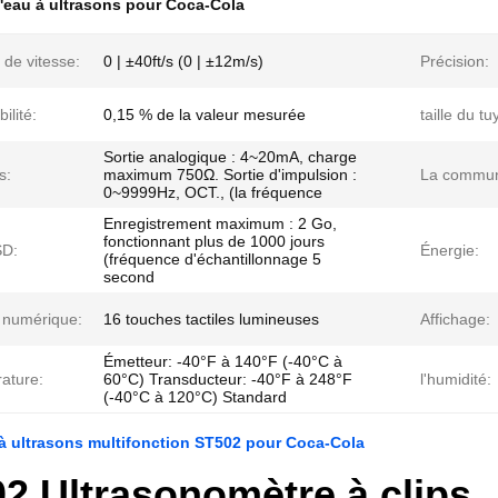
'eau à ultrasons pour Coca-Cola
de vitesse:
0 | ±40ft/s (0 | ±12m/s)
Précision:
ilité:
0,15 % de la valeur mesurée
taille du tu
Sortie analogique : 4~20mA, charge
s:
maximum 750Ω. Sortie d'impulsion :
La commun
0~9999Hz, OCT., (la fréquence
Enregistrement maximum : 2 Go,
fonctionnant plus de 1000 jours
SD:
Énergie:
(fréquence d'échantillonnage 5
second
r numérique:
16 touches tactiles lumineuses
Affichage:
Émetteur: -40°F à 140°F (-40°C à
ature:
60°C) Transducteur: -40°F à 248°F
l'humidité:
(-40°C à 120°C) Standard
à ultrasons multifonction ST502 pour Coca-Cola
2 Ultrasonomètre à clips