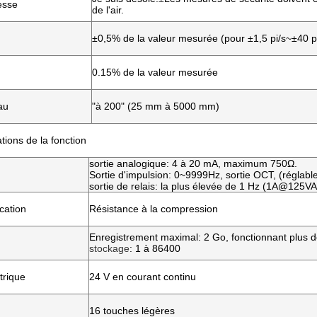
esse
de l'air.
±0,5% de la valeur mesurée (pour ±1,5 pi/s~±40 pi
0.15% de la valeur mesurée
au
"à 200" (25 mm à 5000 mm)
ations de la fonction
sortie analogique: 4 à 20 mA, maximum 750Ω.
Sortie d'impulsion: 0~9999Hz, sortie OCT, (réglabl
sortie de relais: la plus élevée de 1 Hz (1A@12
cation
Résistance à la compression
Enregistrement maximal: 2 Go, fonctionnant plus d
stockage
: 1 à 86400
trique
24 V en courant continu
16 touches légères