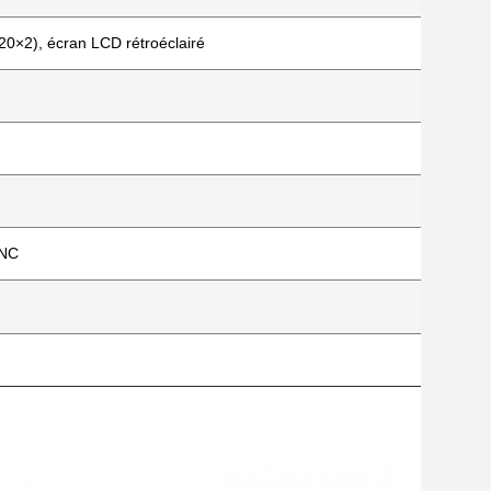
20×2), écran LCD rétroéclairé
CNC