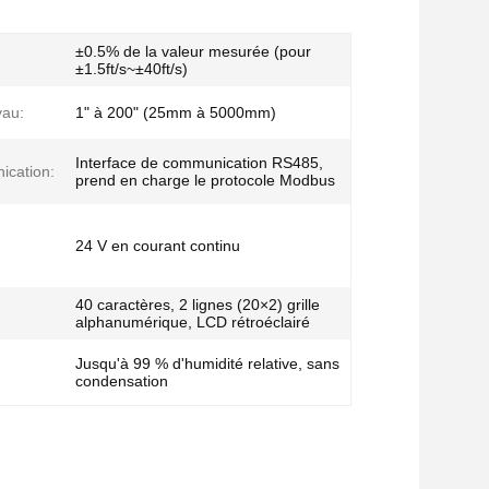
±0.5% de la valeur mesurée (pour
±1.5ft/s~±40ft/s)
yau:
1" à 200" (25mm à 5000mm)
Interface de communication RS485,
ication:
prend en charge le protocole Modbus
24 V en courant continu
40 caractères, 2 lignes (20×2) grille
alphanumérique, LCD rétroéclairé
Jusqu'à 99 % d'humidité relative, sans
condensation