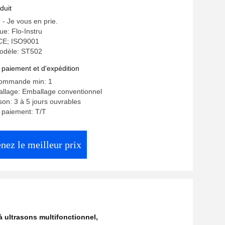
duit
: - Je vous en prie.
e: Flo-Instru
: CE; ISO9001
odèle: ST502
 paiement et d'expédition
commande min: 1
allage: Emballage conventionnel
ison: 3 à 5 jours ouvrables
 paiement: T/T
nez le meilleur prix
à ultrasons multifonctionnel
,