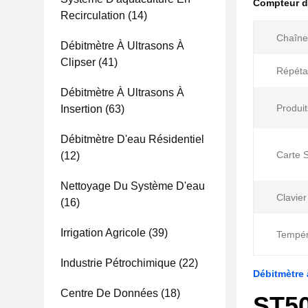
Compteur d
Recirculation
(14)
Chaîne 
Débitmètre À Ultrasons À
Clipser
(41)
Répétab
Débitmètre À Ultrasons À
Produit
Insertion
(63)
Débitmètre D'eau Résidentiel
Carte 
(12)
Nettoyage Du Système D'eau
Clavie
(16)
Irrigation Agricole
(39)
Tempér
Industrie Pétrochimique
(22)
Débitmètre 
Centre De Données
(18)
ST50