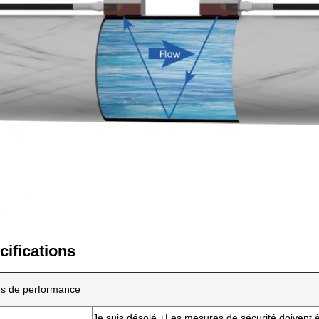
cifications
ons de performance
Je suis désolé.
±
Les mesures de sécurité doivent ê