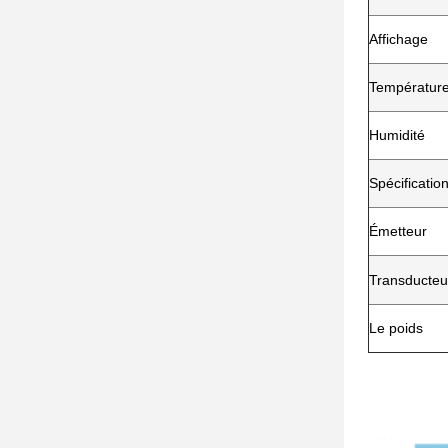
Affichage
Températur
Humidité
Spécificatio
Émetteur
Transducteu
Le poids