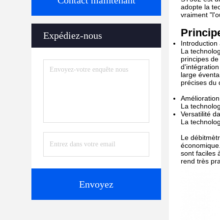
Contact maintenant
adopte la te
vraiment "l'
Princip
Expédiez-nous
Introduction
La technolog
principes de
d'intégratio
large éventa
précises du 
Amélioration 
La technolog
Versatilité d
La technologi
Le débitmètr
économique.C
sont faciles 
rend très pra
Envoyez