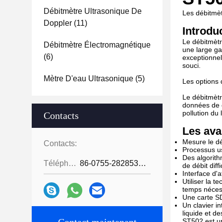
Débitmètre Ultrasonique De
Les débitmèt
Doppler
(11)
Introdu
Le débitmètr
Débitmètre Électromagnétique
une large ga
(6)
exceptionnel
souci.
Mètre D'eau Ultrasonique
(5)
Les options 
Le débitmètr
données de d
pollution du 
Contacts
Les ava
Mesure le dé
Contacts:
Processus u
Des algorith
Téléphone:
86-0755-28285391
de débit diffi
Interface d'a
Utiliser la 
temps nécess
Une carte SD
Un clavier i
liquide et d
ST502 est un