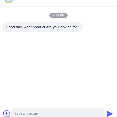
7:55 PM
Good day, what product are you looking for?
Flo-Instruments Co., Ltd
sales@flo-instruments.com
86-0755-28285391
étage 15, bâtiment F, centre international de Bantian, n°5
rue Huancheng Sud, rue Bantian, district de Longgang,
Shenzhen, 518129, Chine
Bonne qualité de la Chine Bride-sur le débitmètre
ultrasonique Fournisseur. © de Copyright 2022-2026 flo-
instruments.com . Tous droits réservés.