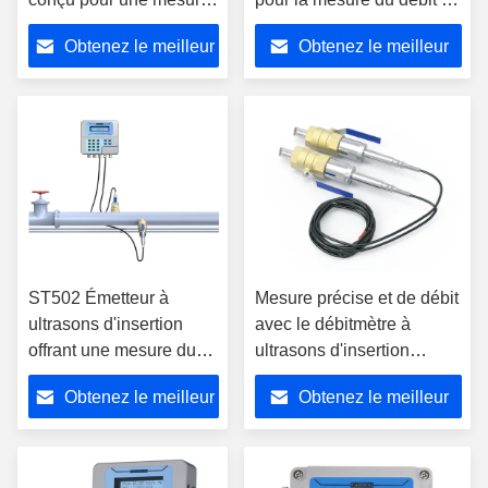
précise du débit avec
temps de transit avec une
Obtenez le meilleur
Obtenez le meilleur
une précision de ± 0,5%
grande précision sur
sur une large gamme de
diverses tailles de tuyaux
prix
prix
diamètres de tuyaux
ST502 Émetteur à
Mesure précise et de débit
ultrasons d'insertion
avec le débitmètre à
offrant une mesure du
ultrasons d'insertion
débit avec une précision
ST502 doté d'une
Obtenez le meilleur
Obtenez le meilleur
de plus moins 0,5% pour
technologie de traitement
diverses tailles de
du signal numérique et de
prix
prix
tuyaux
temps de transit