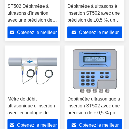
ST502 Débitmètre à
Débitmètre à ultrasons à
ultrasons d'insertion
insertion ST502 avec une
avec une précision de
précision de ±0,5 %, un
±0,5% pour les tuyaux
boîtier IP65 et une
Obtenez le meilleur
Obtenez le meilleur
de taille DN25 à
communication RS485
DN5000 et une
prix
prix
alimentation en courant
continu de 24 V
Mètre de débit
Débitmètre ultrasonique à
ultrasonique d'insertion
insertion ST502 avec une
avec technologie de
précision de ± 0,5 % pour
temps de transit, boîtier
les tuyaux de taille DN25-
Obtenez le meilleur
Obtenez le meilleur
IP65 et communication
DN5000 et le boîtier IP65