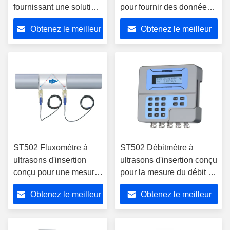
fournissant une solution
pour fournir des données
de mesure précise du
de débit avec une
Obtenez le meilleur
Obtenez le meilleur
débit en temps de transit
précision de ± 0,5% sur un
pour des applications de
large éventail de tuyaux
prix
prix
plusieurs tailles de
tuyaux
ST502 Fluxomètre à
ST502 Débitmètre à
ultrasons d'insertion
ultrasons d'insertion conçu
conçu pour une mesure
pour la mesure du débit en
précise du débit avec
temps de transit avec une
Obtenez le meilleur
Obtenez le meilleur
une précision de ± 0,5%
grande précision sur
sur une large gamme de
diverses tailles de tuyaux
prix
prix
diamètres de tuyaux