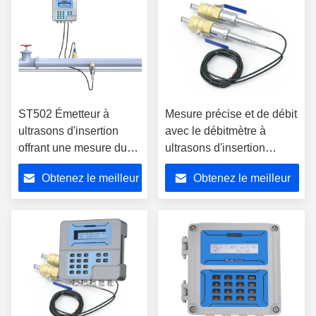
ST502 Émetteur à
Mesure précise et de débit
ultrasons d'insertion
avec le débitmètre à
offrant une mesure du
ultrasons d'insertion
débit avec une précision
ST502 doté d'une
Obtenez le meilleur
Obtenez le meilleur
de plus moins 0,5% pour
technologie de traitement
diverses tailles de
du signal numérique et de
prix
prix
tuyaux
temps de transit