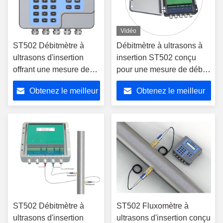
Vidéo
ST502 Débitmètre à
Débitmètre à ultrasons à
ultrasons d'insertion
insertion ST502 conçu
offrant une mesure de
pour une mesure de débit
débit cohérente et
à temps de transit de
Obtenez le meilleur
Obtenez le meilleur
précise sur diverses
haute précision dans
tailles de tuyaux avec
diverses tailles de tuyaux
prix
prix
technologie de transit-
et environnements
temps
industriels
ST502 Débitmètre à
ST502 Fluxomètre à
ultrasons d'insertion
ultrasons d'insertion conçu