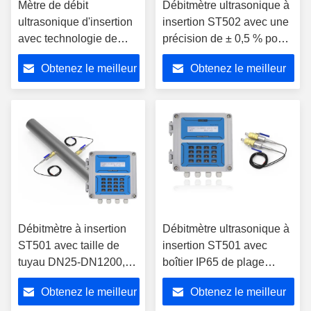
Mètre de débit
Débitmètre ultrasonique à
ultrasonique d'insertion
insertion ST502 avec une
avec technologie de
précision de ± 0,5 % pour
temps de transit, boîtier
les tuyaux de taille DN25-
Obtenez le meilleur
Obtenez le meilleur
IP65 et communication
DN5000 et le boîtier IP65
RS485 pour une mesure
prix
prix
précise du débit de
liquide
Débitmètre à insertion
Débitmètre ultrasonique à
ST501 avec taille de
insertion ST501 avec
tuyau DN25-DN1200,
boîtier IP65 de plage
technologie Transit-Time
DN25-DN1200 et sortie 4-
Obtenez le meilleur
Obtenez le meilleur
et boîtier IP65 pour les
20 mA