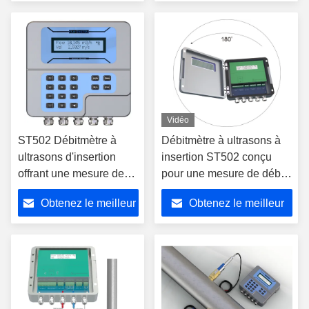
applications
prix
prix
hydroélectriques
Vidéo
ST502 Débitmètre à
Débitmètre à ultrasons à
ultrasons d'insertion
insertion ST502 conçu
offrant une mesure de
pour une mesure de débit
débit cohérente et
à temps de transit de
Obtenez le meilleur
Obtenez le meilleur
précise sur diverses
haute précision dans
tailles de tuyaux avec
diverses tailles de tuyaux
prix
prix
technologie de transit-
et environnements
temps
industriels