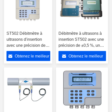
ST502 Débitmètre à
Débitmètre à ultrasons à
ultrasons d'insertion
insertion ST502 avec une
avec une précision de
précision de ±0,5 %, un
±0,5% pour les tuyaux
boîtier IP65 et une
Obtenez le meilleur
Obtenez le meilleur
de taille DN25 à
communication RS485
DN5000 et une
prix
prix
alimentation en courant
continu de 24 V