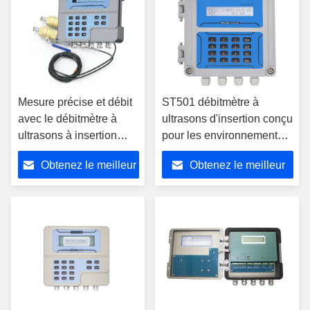
Mesure précise et débit
ST501 débitmètre à
avec le débitmètre à
ultrasons d'insertion conçu
ultrasons à insertion
pour les environnements
ST502 utilisant la
difficiles avec un capteur
Obtenez le meilleur
Obtenez le meilleur
méthode du temps de
IP68 et un traitement
transit ultrasonique pour
adaptatif du signal pour
prix
prix
les tuyaux
les données de débit