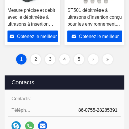
Mesure précise et débit
ST501 débitmètre à
avec le débitmètre à
ultrasons d'insertion conçu
ultrasons à insertion
pour les environnements
ST502 utilisant la
difficiles avec un capteur
Obtenez le meilleur
Obtenez le meilleur
méthode du temps de
IP68 et un traitement
transit ultrasonique pour
adaptatif du signal pour
prix
prix
les tuyaux
les données de débit
1
2
3
4
5
Contacts
Contacts:
Téléphone:
86-0755-28285391