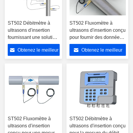
ST502 Débitmètre à
ST502 Fluxomètre à
ultrasons d'insertion
ultrasons d'insertion conçu
fournissant une solution
pour fournir des données
de mesure précise du
de débit avec une
Obtenez le meilleur
Obtenez le meilleur
débit en temps de transit
précision de ± 0,5% sur un
pour des applications de
large éventail de tuyaux
prix
prix
plusieurs tailles de
tuyaux
ST502 Fluxomètre à
ST502 Débitmètre à
ultrasons d'insertion
ultrasons d'insertion conçu
conçu pour une mesure
pour la mesure du débit en