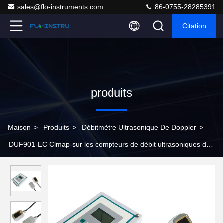
sales@flo-instruments.com
86-0755-28285391
Citation
produits
Maison
>
Produits
>
Débitmètre Ultrasonique De Doppler
>
DUF901-EC Clmap-sur les compteurs de débit ultrasoniques de
Doppler mesurant des liquides des eaux usées avec des bulles
d'air