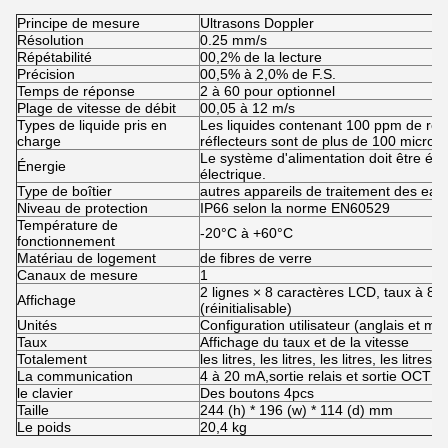
Principe de mesure
Ultrasons Doppler
Résolution
0.25 mm/s
Répétabilité
00,2% de la lecture
Précision
00,5% à 2,0% de F.S.
Temps de réponse
2 à 60 pour optionnel
Plage de vitesse de débit
00,05 à 12 m/s
Types de liquide pris en
Les liquides contenant 100 ppm de réf
charge
réflecteurs sont de plus de 100 microns
Le système d'alimentation doit être éq
Énergie
électrique.
Type de boîtier
autres appareils de traitement des ea
Niveau de protection
IP66 selon la norme EN60529
Température de
-20°C à +60°C
fonctionnement
Matériau de logement
de fibres de verre
Canaux de mesure
1
2 lignes × 8 caractères LCD, taux à 8 chi
Affichage
(réinitialisable)
Unités
Configuration utilisateur (anglais et mé
Taux
Affichage du taux et de la vitesse
Totalement
les litres, les litres, les litres, les litres, l
La communication
4 à 20 mA,sortie relais et sortie OCT
le clavier
Des boutons 4pcs
Taille
244 (h) * 196 (w) * 114 (d) mm
Le poids
20,4 kg