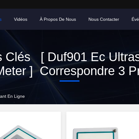
s
Vidéos
À Propos De Nous
Nous Contacter
Évé
 Clés [ Duf901 Ec Ultra
eter ] Correspondre 3 Pr
cant En Ligne