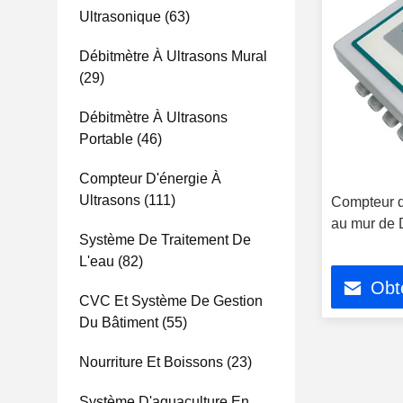
Ultrasonique
(63)
Débitmètre À Ultrasons Mural
(29)
Débitmètre À Ultrasons
Portable
(46)
Compteur D'énergie À
Ultrasons
(111)
Compteur de
au mur de
Système De Traitement De
L'eau
(82)
Obte
CVC Et Système De Gestion
Du Bâtiment
(55)
Nourriture Et Boissons
(23)
Système D'aquaculture En