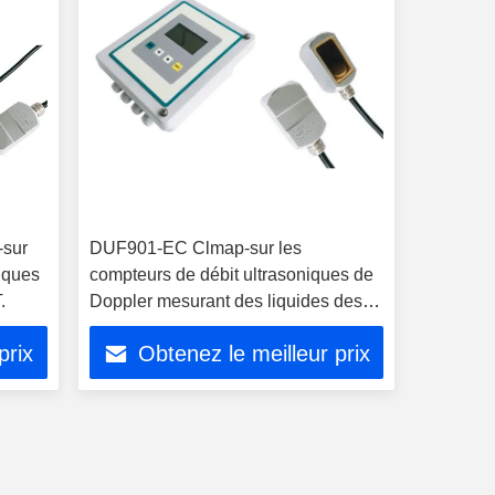
-sur
DUF901-EC Clmap-sur les
niques
compteurs de débit ultrasoniques de
.
Doppler mesurant des liquides des
eaux usées avec des bulles d'air
prix
Obtenez le meilleur prix