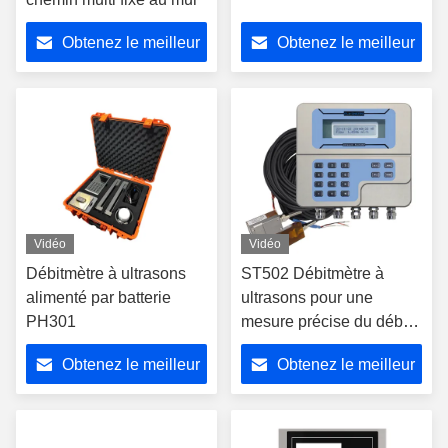
Obtenez le meilleur
Obtenez le meilleur
prix
prix
Vidéo
Vidéo
Débitmètre à ultrasons
ST502 Débitmètre à
alimenté par batterie
ultrasons pour une
PH301
mesure précise du débit
d'eau d'irrigation dans les
Obtenez le meilleur
Obtenez le meilleur
tuyaux
prix
prix