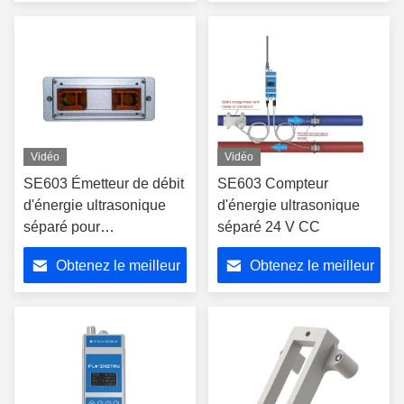
prix
prix
Vidéo
Vidéo
SE603 Émetteur de débit
SE603 Compteur
d'énergie ultrasonique
d'énergie ultrasonique
séparé pour
séparé 24 V CC
l'optimisation de la
Obtenez le meilleur
Obtenez le meilleur
climatisation
prix
prix