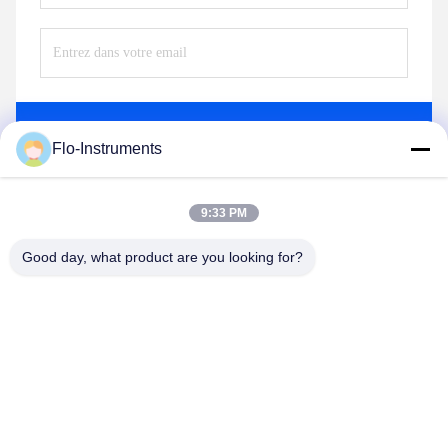
Envoyez
Flo-Instruments
9:33 PM
Good day, what product are you looking for?
Flo-Instruments Co., Ltd
sales@flo-instruments.com
86-0755-28285391
étage 15, bâtiment F, centre international de Bantian, n°5
rue Huancheng Sud, rue Bantian, district de Longgang,