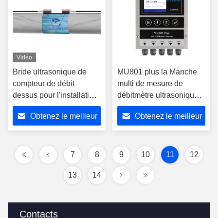
Vidéo
Bride ultrasonique de
MU801 plus la Manche
compteur de débit
multi de mesure de
dessus pour l'installation
débitmètre ultrasonique
fixe ST502 pour la ferme
de principe de temps de
Obtenez le meilleur
Obtenez le meilleur
d'irrigation
différence de temps
prix
prix
7
8
9
10
11
12
13
14
Contacts