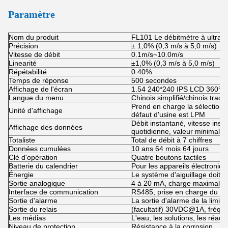
Paramètre
Nom du produit
FL101 Le débitmètre à ultraso
Précision
± 1,0% (0,3 m/s à 5,0 m/s)
Vitesse de débit
0.1m/s~10.0m/s
Linearité
±1,0% (0,3 m/s à 5,0 m/s)
Répétabilité
0.40%
Temps de réponse
500 secondes
Affichage de l'écran
1.54 240*240 IPS LCD 360° de 
Langue du menu
Chinois simplifié/chinois tradit
Prend en charge la sélection 
Unité d'affichage
défaut d'usine est LPM
Débit instantané, vitesse ins
Affichage des données
quotidienne, valeur minimale
Totaliste
Total de débit à 7 chiffres
Données cumulées
10 ans 64 mois 64 jours
Clé d'opération
Quatre boutons tactiles
Batterie du calendrier
Pour les appareils électroniq
Énergie
Le système d'aiguillage doit 
Sortie analogique
4 à 20 mA, charge maximale
Interface de communication
RS485, prise en charge du p
Sortie d'alarme
La sortie d'alarme de la limite
Sortie du relais
(facultatif) 30VDC@1A, fréqu
Les médias
L'eau, les solutions, les réact
Niveau de protection
Résistance à la corrosion