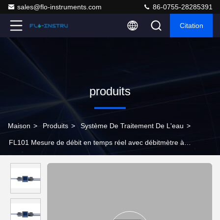
sales@flo-instruments.com
86-0755-28285391
Citation
produits
Maison
>
Produits
>
Système De Traitement De L'eau
>
FL101 Mesure de débit en temps réel avec débitmètre à
ultrasons à pinceau avec menu déroulant et structure de
moulage par injection