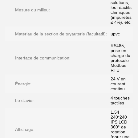
solutions,
les réactifs
Mesure du milieu:
chimiques
(impuretés
≤ 4%), etc.
Matériau de la section de tuyauterie (facultatif):
upvc
RS485,
prise en
charge du
Interface de communication:
protocole
Modbus
RTU
24 V en
Énergie:
courant
continu
4 touches
Le clavier:
tactiles
1.54
240*240
IPS LCD
360° de
Affichage:
rotation
(pour une