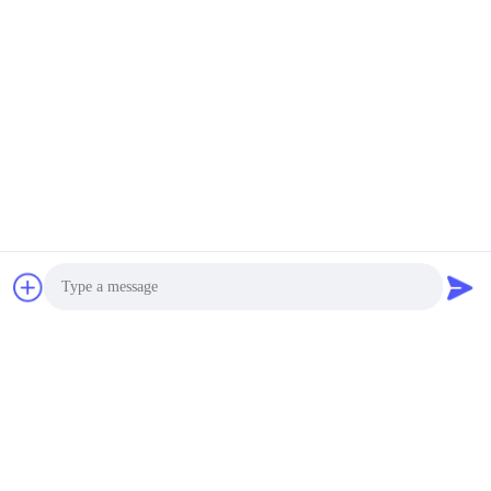
Vidéo
Vidéo
Pince de détection
mètre d'eau économique
hydrologique IP68 sur
d'écoulement ultrasonique
PVC débitmètre à
de 24V DCA commode
ultrasons
pour fonctionner
Obtenez le meilleur prix
Obtenez le meilleur prix
Flo-Instruments Co., Ltd
sales@flo-instruments.com
Photo
86-0755-28285391
Video Call
étage 15, bâtiment F, centre international de Bantian, n°5