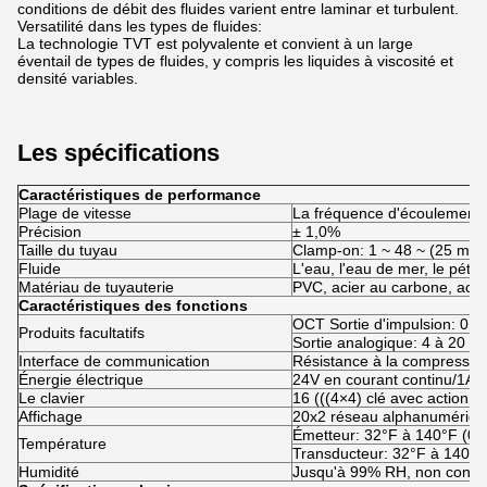
conditions de débit des fluides varient entre laminar et turbulent.
Versatilité dans les types de fluides:
La technologie TVT est polyvalente et convient à un large
éventail de types de fluides, y compris les liquides à viscosité et
densité variables.
Les spécifications
Caractéristiques de performance
Plage de vitesse
La fréquence d'écoulement de
Précision
± 1,0%
Taille du tuyau
Clamp-on: 1 ~ 48 ~ (25 mm
Fluide
L'eau, l'eau de mer, le pétrole
Matériau de tuyauterie
PVC, acier au carbone, acier
Caractéristiques des fonctions
OCT Sortie d'impulsion: 0 à
Produits facultatifs
Sortie analogique: 4 à 20 
Interface de communication
Résistance à la compressio
Énergie électrique
24V en courant continu/1A
Le clavier
16 (((4×4) clé avec action ta
Affichage
20x2 réseau alphanumérique
Émetteur: 32°F à 140°F (0°
Température
Transducteur: 32°F à 140°F
Humidité
Jusqu'à 99% RH, non cond