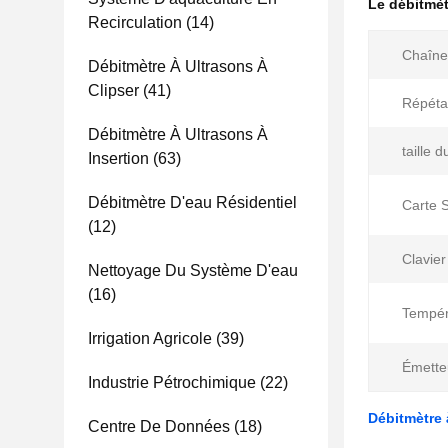
Le débitmèt
Recirculation
(14)
Chaîne 
Débitmètre À Ultrasons À
Clipser
(41)
Répétab
Débitmètre À Ultrasons À
taille d
Insertion
(63)
Débitmètre D'eau Résidentiel
Carte 
(12)
Clavie
Nettoyage Du Système D'eau
(16)
Tempér
Irrigation Agricole
(39)
Émette
Industrie Pétrochimique
(22)
Débitmètre 
Centre De Données
(18)