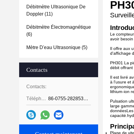
PH30
Débitmètre Ultrasonique De
Doppler
(11)
Surveille
Introdu
Débitmètre Électromagnétique
(6)
Le compteur 
avoir besoin
Mètre D'eau Ultrasonique
(5)
Il offre aux 
d'affichage 
PH301 La pin
débit offran
Contacts
Il est livré 
à l'usure et
Contacts:
ergonomique 
lithium-ion 
Téléphone:
86-0755-28285391
Pulsation ul
large gamme 
donnéesLes 
capacité.hyd
Princip
Plage de vit