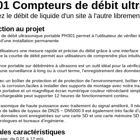
1 Compteurs de débit ult
z le débit de liquide d'un site à l'autre libremen
ction au projet
de débit ultrasonique portable PH301 permet à l'utilisateur de vérifier 
 d'une installation permanente.
utilisateurs une mesure rapide et précise du débit grâce à une interface 
de la courbe de débit permet aux utilisateurs de comprendre plus intu
ce portable sur débitmètre à ultrasons est un outil idéal pour la vérif
t une surveillance à long ou à court terme, l'enregistrement des données
avec un boîtier de protection et de protection de l'environnement, boîtie
 à la corrosion,faciles à installer des supports de montage avec notre t
portative et un magnifique écran numérique couleur rétroéclairé simplifie
rechargeable peut supporter 12 heures de fonctionnement continu.
trasonique de haute puissance avec traitement du signal amélioré, Il 
de tailles de tuyaux de DN25 ~ DN5000.Il est également très facile d'ut
données sont enregistrées sur une carte SD et une carte mémoire SD
rologues et bureaux d'ingénierie.
ales caractéristiques
esse: de 0,01 à 12 m/s