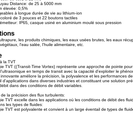
tuyau Distance: de 25 à 5000 mm
n élevée: 0,5%
geables à longue durée de vie au lithium-ion
oloré de 3 pouces et 22 boutons tactiles
'émetteur: IP65, casque usiné en aluminium moulé sous pression
tions
 ultrapure, les produits chimiques, les eaux usées brutes, les eaux récu
 végétaux, l'eau salée, l'huile alimentaire, etc.
e
 à la TVT
ie TVT ((Transit-Time Vortex) représente une approche de pointe pour
 l'ultrasonique en temps de transit avec la capacité d'exploiter le ph
n innovante améliore la précision, la polyvalence et les performances d
il d'applications dans diverses industries et constituant une solution p
débit dans des conditions de débit variables.
de la précision des flux turbulents:
ie TVT excelle dans les applications où les conditions de débit des fluid
ans les types de fluides:
e TVT est polyvalente et convient à un large éventail de types de fluides