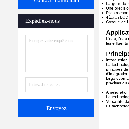
Contact maintenant
Largeur du 
Une précisio
Piles rechar
4Écran LCD c
Expédiez-nous
Casque de l
Applica
L'eau, l'eau
les effluents
Princip
Introduction
La technolog
principes de
d'intégratio
large éventa
précises du 
Amélioration 
La technolog
Versatilité d
La technologi
Envoyez