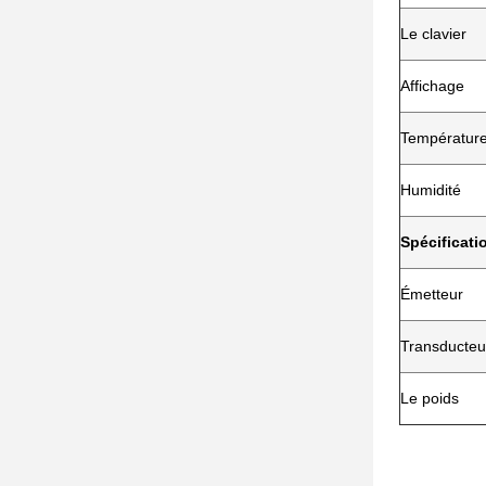
Le clavier
Affichage
Températur
Humidité
Spécificat
Émetteur
Transducteu
Le poids