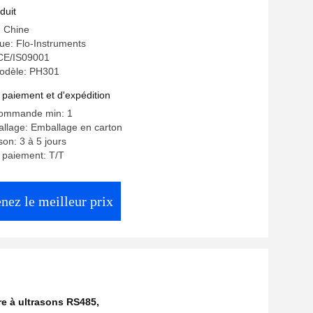
duit
: Chine
e: Flo-Instruments
: CE/IS09001
odèle: PH301
 paiement et d'expédition
commande min: 1
allage: Emballage en carton
ison: 3 à 5 jours
 paiement: T/T
nez le meilleur prix
re à ultrasons RS485
,