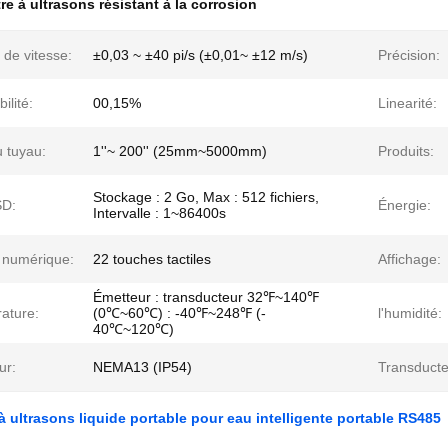
re à ultrasons résistant à la corrosion
de vitesse:
±0,03 ~ ±40 pi/s (±0,01~ ±12 m/s)
Précision:
ilité:
00,15%
Linearité:
u tuyau:
1''~ 200'' (25mm~5000mm)
Produits:
Stockage : 2 Go, Max : 512 fichiers,
SD:
Énergie:
Intervalle : 1~86400s
r numérique:
22 touches tactiles
Affichage:
Émetteur : transducteur 32℉~140℉
ature:
(0℃~60℃) : -40℉~248℉ (-
l'humidité:
40℃~120℃)
ur:
NEMA13 (IP54)
Transducte
à ultrasons liquide portable pour eau intelligente portable RS485