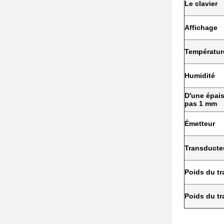
Le clavier
Affichage
Températur
Humidité
D'une épai
pas 1 mm
Émetteur
Transducte
Poids du t
Poids du t