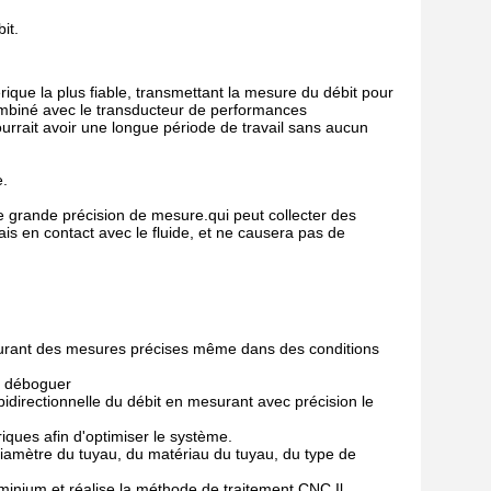
it.
rique la plus fiable, transmettant la mesure du débit pour
ombiné avec le transducteur de performances
urrait avoir une longue période de travail sans aucun
e.
e grande précision de mesure.qui peut collecter des
ais en contact avec le fluide, et ne causera pas de
ssurant des mesures précises même dans des conditions
 à déboguer
bidirectionnelle du débit en mesurant avec précision le
iques afin d'optimiser le système.
diamètre du tuyau, du matériau du tuyau, du type de
minium et réalise la méthode de traitement CNC.Il