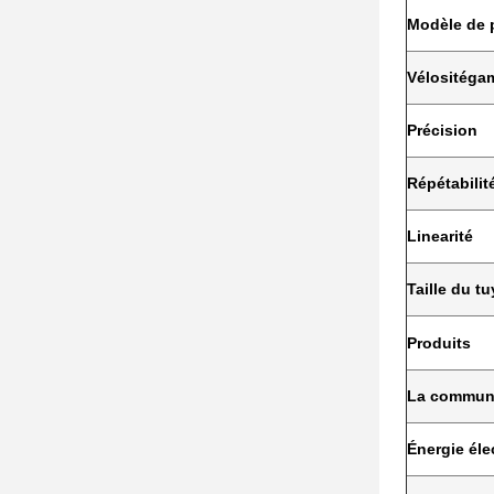
Modèle de 
Vélosité
ga
Précision
Répétabilit
Linearité
Taille du t
Produits
La commun
Énergie éle