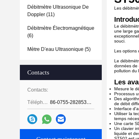
Débitmètre Ultrasonique De
Les débitmèt
Doppler
(11)
Introdu
Le débitmètr
Débitmètre Électromagnétique
une large ga
(6)
exceptionnel
souci.
Mètre D'eau Ultrasonique
(5)
Les options 
Le débitmètr
données de d
pollution du 
Contacts
Les ava
Mesure le dé
Contacts:
Processus u
Des algorith
Téléphone:
86-0755-28285391
de débit diffi
Interface d'a
Utiliser la 
temps nécess
Une carte SD
Un clavier i
liquide et d
ST502 est un