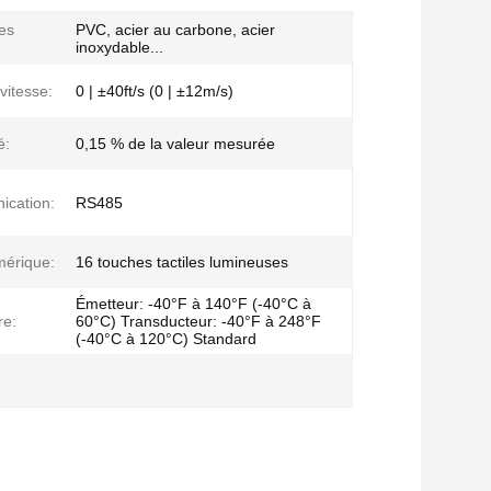
es
PVC, acier au carbone, acier
inoxydable...
vitesse:
0 | ±40ft/s (0 | ±12m/s)
é:
0,15 % de la valeur mesurée
ication:
RS485
mérique:
16 touches tactiles lumineuses
Émetteur: -40°F à 140°F (-40°C à
re:
60°C) Transducteur: -40°F à 248°F
(-40°C à 120°C) Standard