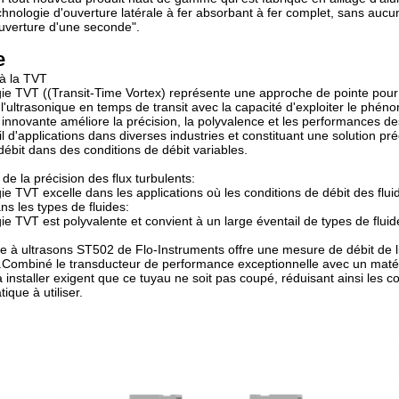
chnologie d'ouverture latérale à fer absorbant à fer complet, sans aucun
ouverture d'une seconde".
e
 à la TVT
ie TVT ((Transit-Time Vortex) représente une approche de pointe pour
 l'ultrasonique en temps de transit avec la capacité d'exploiter le ph
n innovante améliore la précision, la polyvalence et les performances d
il d'applications dans diverses industries et constituant une solution p
débit dans des conditions de débit variables.
de la précision des flux turbulents:
ie TVT excelle dans les applications où les conditions de débit des fluid
ans les types de fluides:
e TVT est polyvalente et convient à un large éventail de types de fluides
e à ultrasons ST502 de Flo-Instruments offre une mesure de débit de liq
ombiné le transducteur de performance exceptionnelle avec un matéria
à installer exigent que ce tuyau ne soit pas coupé, réduisant ainsi les c
tique à utiliser.