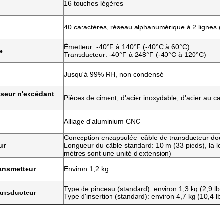
16 touches légères
40 caractères, réseau alphanumérique à 2 lignes 
Émetteur: -40°F à 140°F (-40°C à 60°C)
e
Transducteur: -40°F à 248°F (-40°C à 120°C)
Jusqu'à 99% RH, non condensé
sseur n'excédant
Pièces de ciment, d'acier inoxydable, d'acier au ca
Alliage d'aluminium CNC
Conception encapsulée, câble de transducteur do
ur
Longueur du câble standard: 10 m (33 pieds), la 
mètres sont une unité d'extension)
ransmetteur
Environ 1,2 kg
Type de pinceau (standard): environ 1,3 kg (2,9 lb
ransducteur
Type d'insertion (standard): environ 4,7 kg (10,4 l