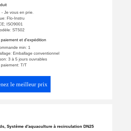
duit
: - Je vous en prie.
e: Flo-Instru
: CE; ISO9001
odèle: ST502
 paiement et d'expédition
commande min: 1
allage: Emballage conventionnel
ison: 3 à 5 jours ouvrables
 paiement: T/T
nez le meilleur prix
eds
,
Système d'aquaculture à recirculation DN25