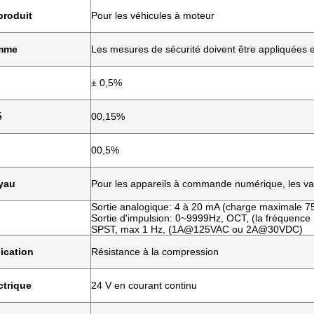
produit
Pour les véhicules à moteur
mme
Les mesures de sécurité doivent être appliquées en 
± 0,5%
é
00,15%
00,5%
uyau
Pour les appareils à commande numérique, les val
Sortie analogique: 4 à 20 mA (charge maximale 7
Sortie d'impulsion: 0~9999Hz, OCT, (la fréquence 
SPST, max 1 Hz, (1A@125VAC ou 2A@30VDC)
ication
Résistance à la compression
ctrique
24 V en courant continu