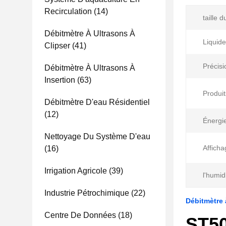
Recirculation
(14)
taille d
Débitmètre À Ultrasons À
Liquide
Clipser
(41)
Précisi
Débitmètre À Ultrasons À
Insertion
(63)
Produit
Débitmètre D'eau Résidentiel
(12)
Énergi
Nettoyage Du Système D'eau
Afficha
(16)
Irrigation Agricole
(39)
l'humid
Industrie Pétrochimique
(22)
Débitmètre 
Centre De Données
(18)
ST50