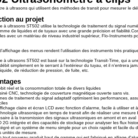
re à ultrasons qui utilisent des méthodes de transit pour mesurer le déb
ction au projet
e à ultrasons ST502 utilise la technologie de traitement du signal numé
mme de liquides et de tuyaux avec une grande précision et fiabilité.C
les avec un matériau de niveau industriel supérieur, Flo-Instruments po
d'affichage des menus rendent l'utilisation des instruments très pratiqu
e à ultrasons ST502 est basé sur la technologie Transit-Time, qui a un
ébit simplement en le serrant à l'extérieur du tuyau, et il n'entrera jam
liquide, de réduction de pression, de fuite, etc.
ntages
bit réel et la consommation totale de divers liquides
siné CNC, technologie de couverture magnétique ouverte sans vis.
mes de traitement du signal adaptatif optimisent les performances, a
ciles
ffichage claire et écran LCD avec fonction d'alarme, facile à utiliser et
technologie ultrasonique en temps de transit afin de réaliser une mesure 
aire à la transmission des signaux ultrasoniques en amont et en aval
 2G intégrée et des capacités de stockage pour analyser les flux histor
ntégré et un système de menu simple pour un choix rapide et facile du 
es unités de mesure.
 tout nouveau produit haut de gamme qui est fabriqué en alliage d'alu