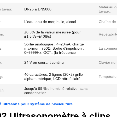
Matériau d
u tuyau:
DN25 à DN5000
tuyaux:
:
L'eau, eau de mer, huile, alcool…
Chaîne de 
±0.5% de la valeur mesurée (pour
on:
Répétabilit
±1.5ft/s~±40ft/s)
Sortie analogique : 4~20mA, charge
s:
maximum 750Ω. Sortie d'impulsion :
La commun
0~9999Hz, OCT., (la fréquence
e:
24 V en courant continu
Clavier nu
40 caractères, 2 lignes (20×2) grille
ge:
Températu
alphanumérique, LCD rétroéclairé
Jusqu'à 99 % d'humidité relative, sans
ité:
condensation
à ultrasons pour système de pisciculture
2 Ultrasonomètre à clips