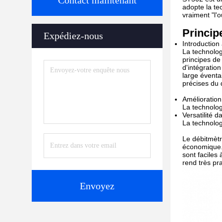
Contact maintenant
adopte la te
vraiment "l'
Princip
Expédiez-nous
Introduction
La technolog
principes de
d'intégratio
large éventa
précises du 
Amélioration 
La technolog
Versatilité d
La technologi
Le débitmètr
économique.C
sont faciles 
rend très pra
Envoyez