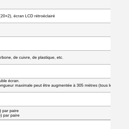
(20×2), écran LCD rétroéclairé
rbone, de cuivre, de plastique, etc.
uble écran.
longueur maximale peut être augmentée à 305 mètres (tous les 5
) par paire
b) par paire