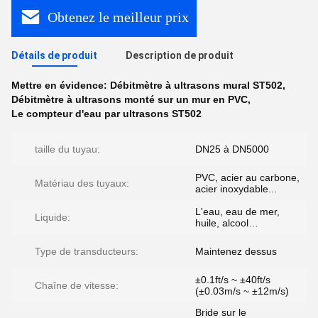
Obtenez le meilleur prix
Détails de produit
Description de produit
Mettre en évidence:
Débitmètre à ultrasons mural ST502
,
Débitmètre à ultrasons monté sur un mur en PVC
,
Le compteur d'eau par ultrasons ST502
taille du tuyau:
DN25 à DN5000
PVC, acier au carbone,
Matériau des tuyaux:
acier inoxydable...
L'eau, eau de mer,
Liquide:
huile, alcool…
Type de transducteurs:
Maintenez dessus
±0.1ft/s ~ ±40ft/s
Chaîne de vitesse:
(±0.03m/s ~ ±12m/s)
Bride sur le