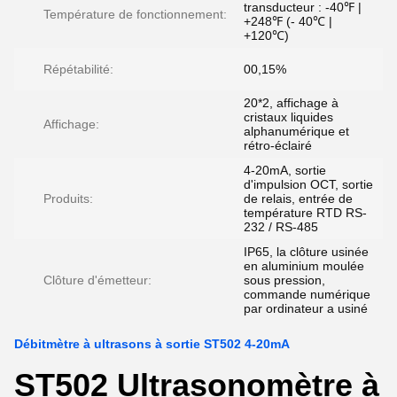
transducteur : -40℉ |
Température de fonctionnement:
+248℉ (- 40℃ |
+120℃)
Répétabilité:
00,15%
20*2, affichage à
cristaux liquides
Affichage:
alphanumérique et
rétro-éclairé
4-20mA, sortie
d'impulsion OCT, sortie
Produits:
de relais, entrée de
température RTD RS-
232 / RS-485
IP65, la clôture usinée
en aluminium moulée
Clôture d'émetteur:
sous pression,
commande numérique
par ordinateur a usiné
Débitmètre à ultrasons à sortie ST502 4-20mA
ST502 Ultrasonomètre à