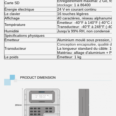
Enregistrement maximal: 2 Go, fonc
Carte SD
stockage
: 1 à 86400
Énergie électrique
24 V en courant continu
Le clavier
16 touches légères
Affichage
40 caractères, réseau alphanumériq
Émetteur: -40°F à 140°F (-40°C à 
Température
Transducteur: -40°F à 248°F (-40°
Humidité
Jusqu'à 99% RH, non condensé
Spécifications physiques
Émetteur
Aluminium moulé sous pression, IP
Conception encapsulée, qualité de 
Transducteur
La longueur standard du câble: 10
Matériau: alliage d'aluminium + PEI
Le poids
Émetteur: 1 kg