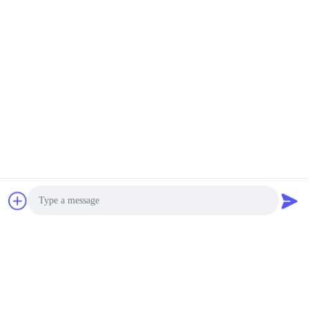
Contacts
Contacts:
Téléphone:
86-0755-28285391
Contact maintenant
Photo
Expédiez-nous